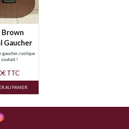
T Brown
l Gaucher
n gaucher, rustique
à souhait !
0€ TTC
ER AU PANIER