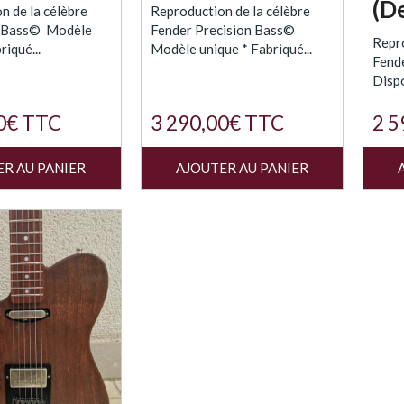
(D
n de la célèbre
Reproduction de la célèbre
z Bass© Modèle
Fender Precision Bass©
Repro
riqué...
Modèle unique * Fabriqué...
Fend
Dispo
0€ TTC
3 290,00€ TTC
2 5
ER AU PANIER
AJOUTER AU PANIER