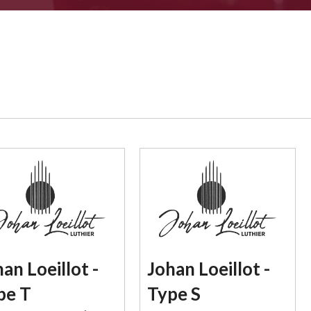
an Loeillot -
Johan Loeillot -
pe T
Type S