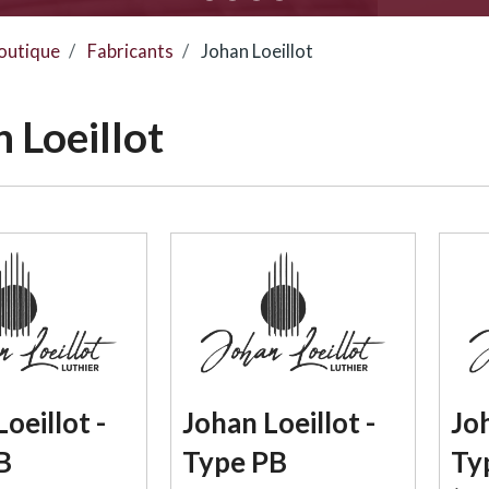
outique
Fabricants
Johan Loeillot
 Loeillot
oeillot -
Johan Loeillot -
Joh
B
Type PB
Ty