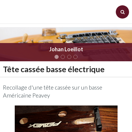
Panier
0
Votre compte
Johan Loeillot
Accueil
Tête cassée basse électrique
Actualités
Album photos
Recollage d'une tête cassée sur un basse
Galerie vidéos
Américaine Peavey
Contact - Plan d'accès
Rendez-vous
Boutique